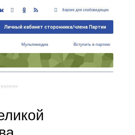
Версия для слабовидящих
Личный кабинет сторонника/члена Партии
Мультимедиа
Вступить в партию
Региональный исполнительный комитет
Угрюмова
еликой
ва