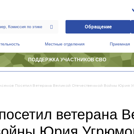
Обращение
тельность
Местные отделения
Приемная
ПОДДЕРЖКА УЧАСТНИКОВ СВО
ственной приемной Председателя Партии
Президиум регионального политического совета
ксенов Посетил Ветерана Великой Отечественной Войны Юрия 
посетил ветерана В
войны Юрия Угрюмо