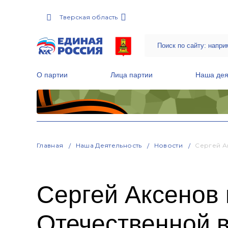
Тверская область
О партии
Лица партии
Наша дея
Местные общественные приемные Партии
Руководитель Региональной обще
Народная программа «Единой России»
Главная
Наша Деятельность
Новости
Сергей А
Сергей Аксенов 
Отечественной 