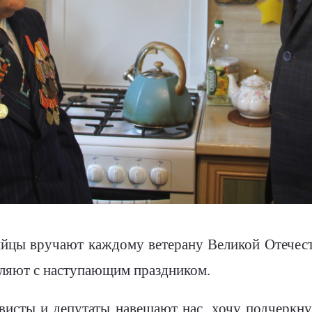
йцы вручают каждому ветерану Великой Отечест
вляют с наступающим праздником.
висты и депутаты навещают нас, хочу подчеркнут