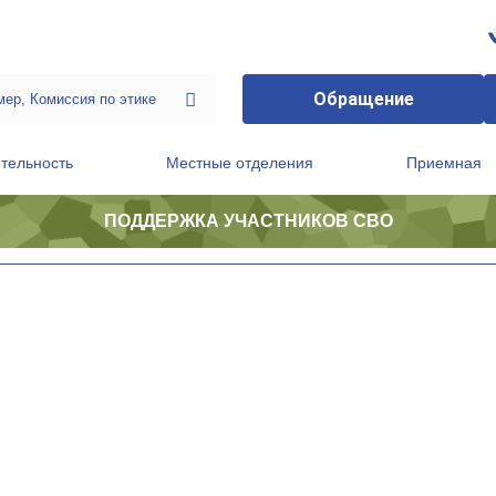
Обращение
тельность
Местные отделения
Приемная
ПОДДЕРЖКА УЧАСТНИКОВ СВО
ственной приемной Председателя Партии
Президиум регионального политического совета