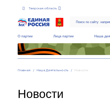
Тверская область
О партии
Лица партии
Наша дея
Местные общественные приемные Партии
Руководитель Региональной обще
Народная программа «Единой России»
Главная
Наша Деятельность
Новости
Новости