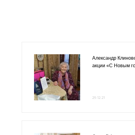
Александр Клиновс
акции «С Новым го
29.12.21