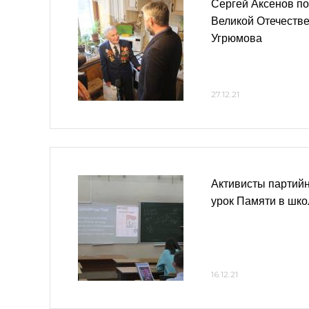
Сергей Аксенов по
Великой Отечеств
Угрюмова
27.12.21
Активисты партийн
урок Памяти в шк
16.12.21