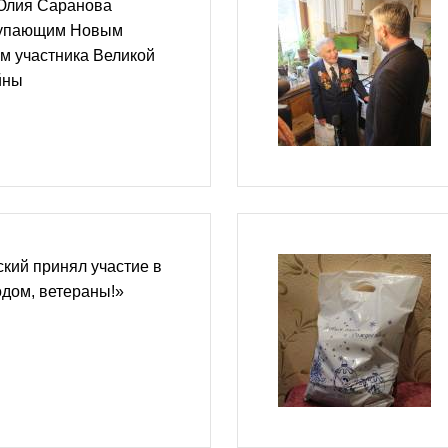
Юлия Саранова
тупающим Новым
м участника Великой
йны
кий принял участие в
дом, ветераны!»