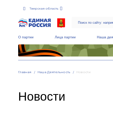
Тверская область
О партии
Лица партии
Наша дея
Местные общественные приемные Партии
Руководитель Региональной обще
Народная программа «Единой России»
Главная
Наша Деятельность
Новости
Новости