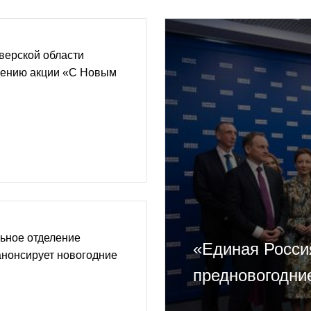
верской области
едению акции «С Новым
ьное отделение
«Единая Росси
анонсирует новогодние
предновогодни