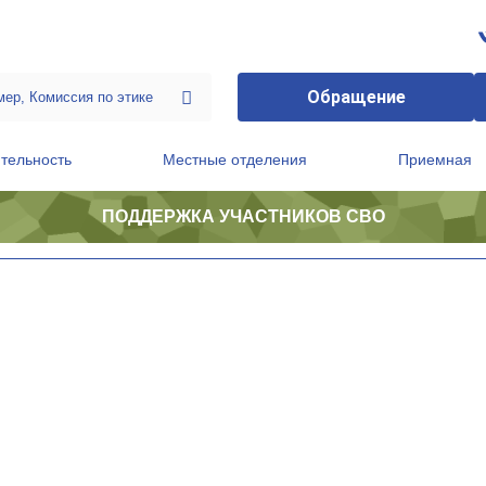
Обращение
тельность
Местные отделения
Приемная
ПОДДЕРЖКА УЧАСТНИКОВ СВО
ственной приемной Председателя Партии
Президиум регионального политического совета