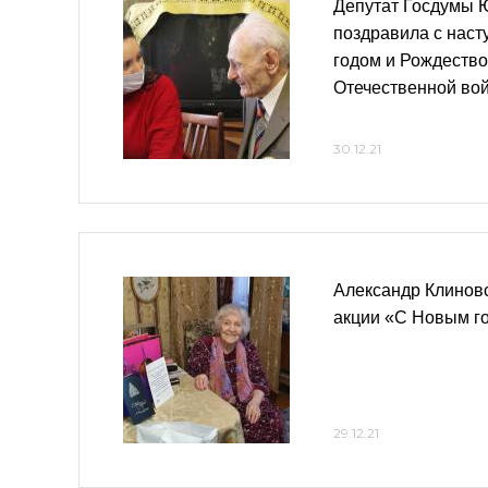
Депутат Госдумы 
поздравила с нас
годом и Рождество
Отечественной во
30.12.21
Александр Клиновс
акции «С Новым го
29.12.21