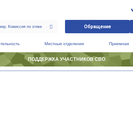
Обращение
тельность
Местные отделения
Приемная
ПОДДЕРЖКА УЧАСТНИКОВ СВО
ственной приемной Председателя Партии
Президиум регионального политического совета