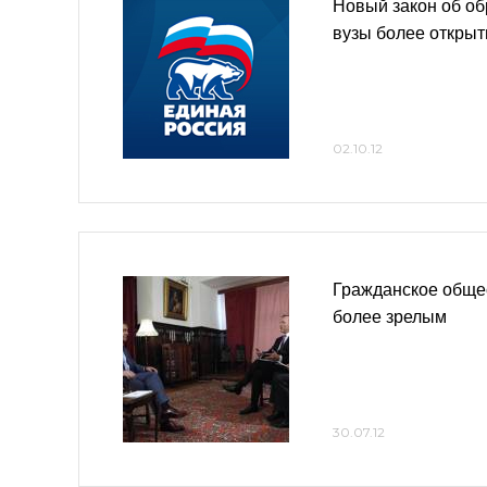
Новый закон об об
вузы более откры
02.10.12
Гражданское общес
более зрелым
30.07.12