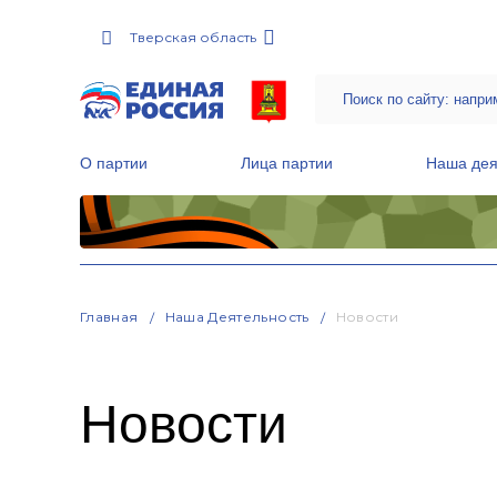
Тверская область
О партии
Лица партии
Наша дея
Местные общественные приемные Партии
Руководитель Региональной обще
Народная программа «Единой России»
Главная
Наша Деятельность
Новости
Новости