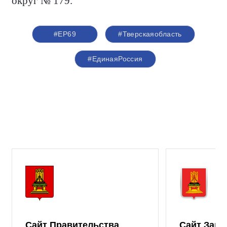
округ № 179.
#ЕР69
#Тверскаяобласть
#ЕдинаяРоссия
Сайт Правительства
Сайт Зако