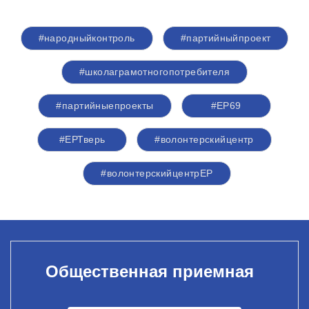
#народныйконтроль
#партийныйпроект
#школаграмотногопотребителя
#партийныепроекты
#ЕР69
#ЕРТверь
#волонтерскийцентр
#волонтерскийцентрЕР
Общественная приемная