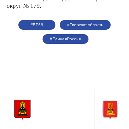
округ № 179.
#ЕР69
#Тверскаяобласть
#ЕдинаяРоссия