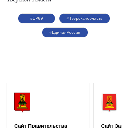
#ЕР69
#Тверскаяобласть
#ЕдинаяРоссия
Сайт Правительства
Сайт Зако