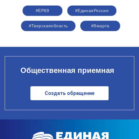
#ЕР69
#ЕдинаяРоссия
#Тверскаяобласть
#8марта
Общественная приемная
Создать обращение