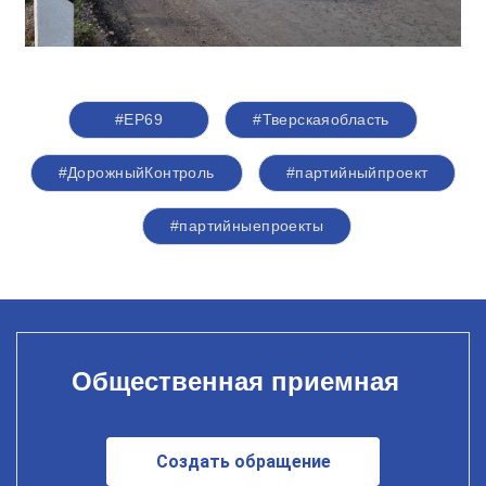
#ЕР69
#Тверскаяобласть
#ДорожныйКонтроль
#партийныйпроект
#партийныепроекты
Общественная приемная
Создать обращение