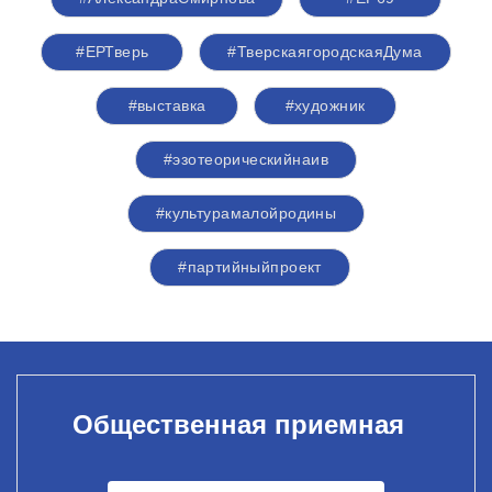
#ЕРТверь
#ТверскаягородскаяДума
#выставка
#художник
#эзотеорическийнаив
#культурамалойродины
#партийныйпроект
Общественная приемная