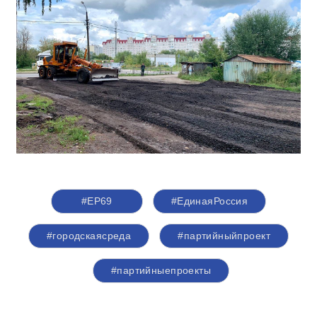
#ЕР69
#ЕдинаяРоссия
#городскаясреда
#партийныйпроект
#партийныепроекты