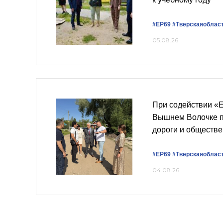
#ЕР69
#Тверскаяоблас
05.08.26
При содействии «
Вышнем Волочке п
дороги и обществ
#ЕР69
#Тверскаяоблас
04.08.26