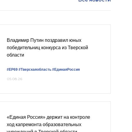
Владимир Путин поздравил юных
победительниц конкурса из Тверской
области
#ЕР69
#Тверскаяобласть
#‎ЕдинаяРоссия
05.08.26
«Единая Россия» держит на контроле
ход капремонта образовательных
учреждений в Тверской области