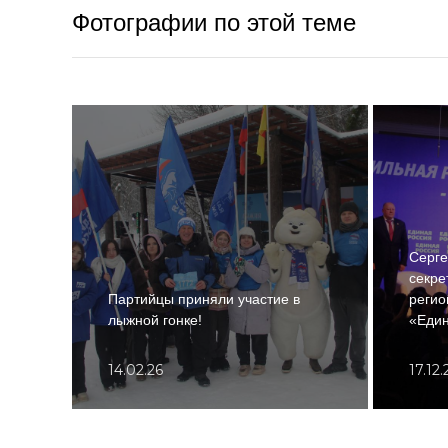
Фотографии по этой теме
Серге
секре
Партийцы приняли участие в
регио
лыжной гонке!
«Един
14.02.26
17.12.