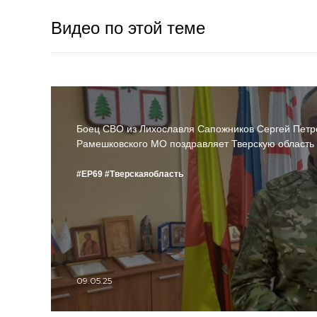
Видео по этой теме
Боец СВО из Лихославля Сапожников Сергей Петр
Рамешковского МО поздравляет Тверскую област
#ЕР69
#Тверскаяобласть
09.05.25