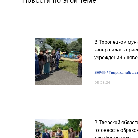
Новости по этой теме
В Торопецком мун
завершилась прие
учреждений к ново
#ЕР69
#Тверскаяоблас
05.08.26
В Тверской област
готовность образ
к учебному году