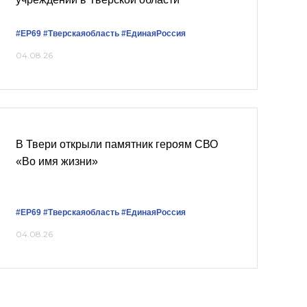
#ЕР69
#Тверскаяобласть
#ЕдинаяРоссия
04.08.26
В Твери открыли памятник героям СВО
«Во имя жизни»
#ЕР69
#Тверскаяобласть
#ЕдинаяРоссия
04.08.26