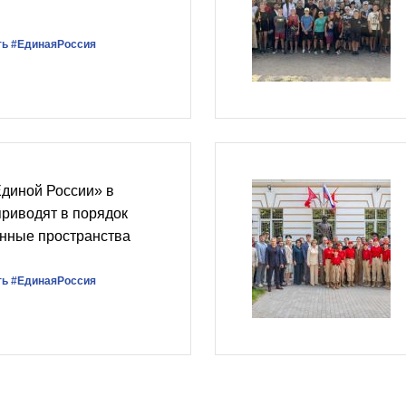
ть
#ЕдинаяРоссия
Единой России» в
риводят в порядок
енные пространства
ть
#ЕдинаяРоссия