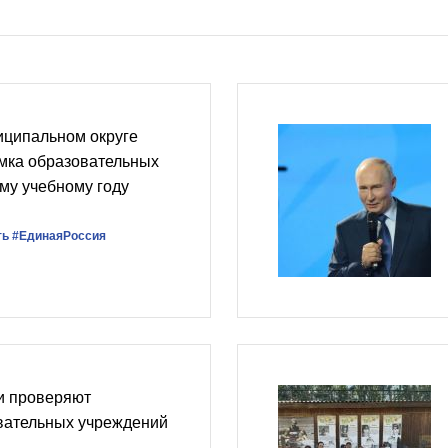
иципальном округе
мка образовательных
му учебному году
ть
#‎ЕдинаяРоссия
и проверяют
овательных учреждений