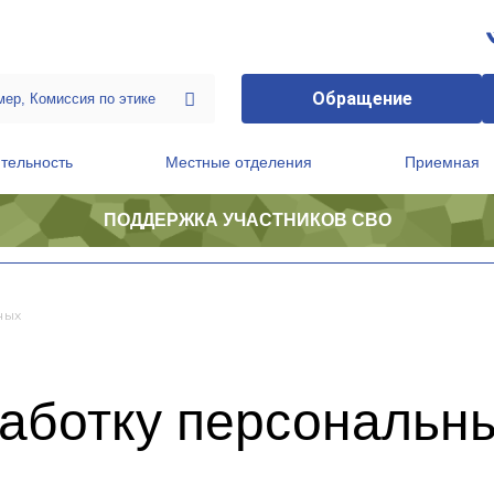
Обращение
тельность
Местные отделения
Приемная
ПОДДЕРЖКА УЧАСТНИКОВ СВО
ственной приемной Председателя Партии
Президиум регионального политического совета
ных
работку персональн