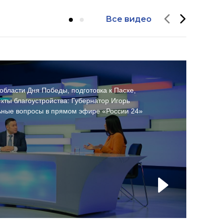
Все видео
области Дня Победы, подготовка к Пасхе,
Т
екты благоустройства: Губернатор Игорь
р
льные вопросы в прямом эфире «России 24»
#
0