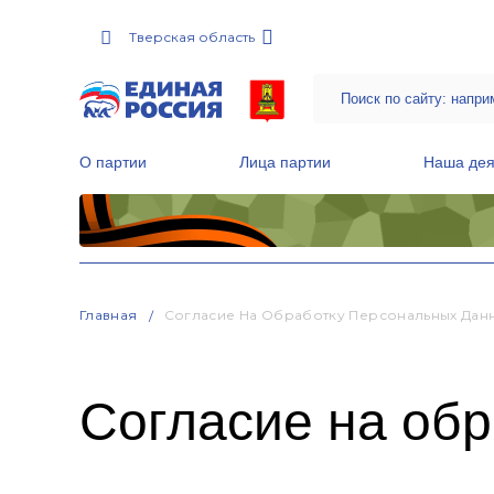
Тверская область
О партии
Лица партии
Наша дея
Местные общественные приемные Партии
Руководитель Региональной обще
Народная программа «Единой России»
Главная
Согласие На Обработку Персональных Дан
Согласие на об