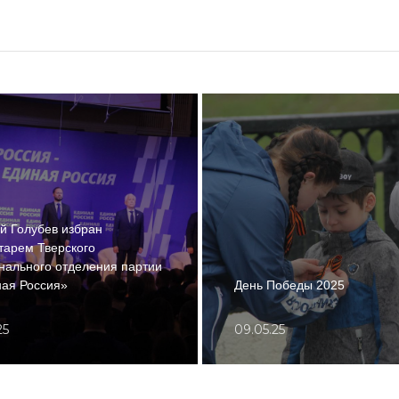
й Голубев избран
тарем Тверского
нального отделения партии
ая Россия»
День Победы 2025
25
09.05.25