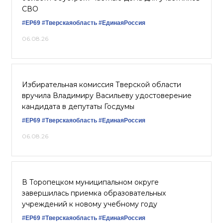
СВО
#ЕР69
#Тверскаяобласть
#ЕдинаяРоссия
06.08.26
Избирательная комиссия Тверской области
вручила Владимиру Васильеву удостоверение
кандидата в депутаты Госдумы
#ЕР69
#Тверскаяобласть
#ЕдинаяРоссия
06.08.26
В Торопецком муниципальном округе
завершилась приемка образовательных
учреждений к новому учебному году
#ЕР69
#Тверскаяобласть
#‎ЕдинаяРоссия