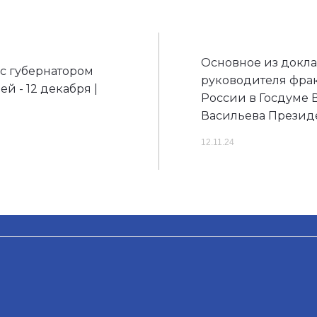
Основное из докл
с губернатором
руководителя фра
й - 12 декабря |
России в Госдуме
Васильева Презид
12.11.24