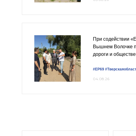
При содействии «
Вышнем Волочке п
дороги и обществ
#ЕР69
#Тверскаяоблас
04.08.26