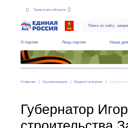
Тверская область
О партии
Лица партии
Наша дея
Местные общественные приемные Партии
Руководитель Региональной обще
Народная программа «Единой России»
Главная
Мультимедиа
Видеогалерея
Губернат
Губернатор Игор
строительства З