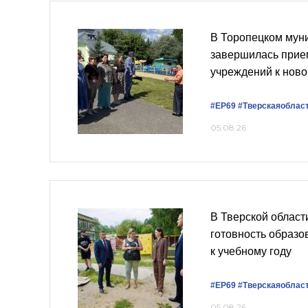
В Торопецком мун
завершилась прие
учреждений к ново
#ЕР69
#Тверскаяоблас
05.08.26
В Тверской област
готовность образ
к учебному году
#ЕР69
#Тверскаяоблас
05.08.26