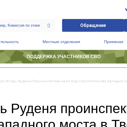
Обращение
тельность
Местные отделения
Приемная
ПОДДЕРЖКА УЧАСТНИКОВ СВО
ственной приемной Председателя Партии
Президиум регионального политического совета
ор Игорь Руденя Проинспектировал Ход Строительства Западного
ь Руденя проинспек
ападного моста в Т