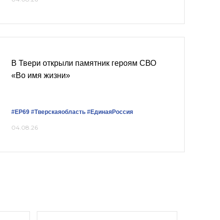
В Твери открыли памятник героям СВО
«Во имя жизни»
#ЕР69
#Тверскаяобласть
#ЕдинаяРоссия
04.08.26