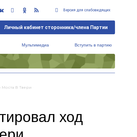
Версия для слабовидящих
Личный кабинет сторонника/члена Партии
Мультимедиа
Вступить в партию
Региональный исполнительный комитет
 Моста В Твери
тировал ход
вери