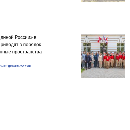
Единой России» в
риводят в порядок
енные пространства
ть
#ЕдинаяРоссия