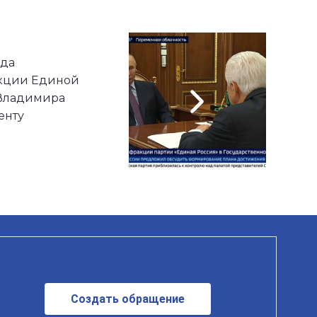
ада
кции Единой
 Владимира
енту
Создать обращение