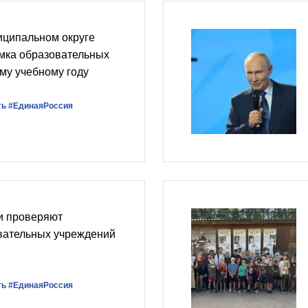
иципальном округе
мка образовательных
му учебному году
ть
#‎ЕдинаяРоссия
и проверяют
овательных учреждений
ть
#ЕдинаяРоссия