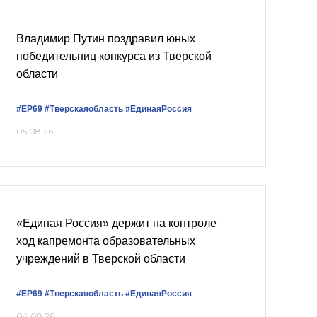
Владимир Путин поздравил юных
победительниц конкурса из Тверской
области
#ЕР69
#Тверскаяобласть
#‎ЕдинаяРоссия
05.08.26
«Единая Россия» держит на контроле
ход капремонта образовательных
учреждений в Тверской области
#ЕР69
#Тверскаяобласть
#ЕдинаяРоссия
04.08.26