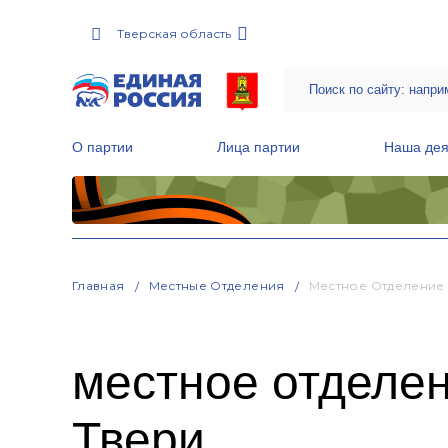
Тверская область
О партии
Лица партии
Наша дея
Местные общественные приемные Партии
Руководитель Региональной обще
Народная программа «Единой России»
Главная
Местные Отделения
Местное Отделение 
местное отделе
Твери