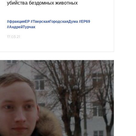
убийства бездомных животных
#фракцияЕР
#ТверскаяГородскаяДума
#ЕР69
#АндрейТурчак
17.03.21