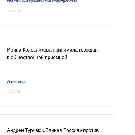
#партийныепроекты
#благоустройство
17.03.21
Ирина Колесникова принимала граждан
в общественной приёмной
#приемная
17.03.21
Андрей Турчак: «Единая Россия» против