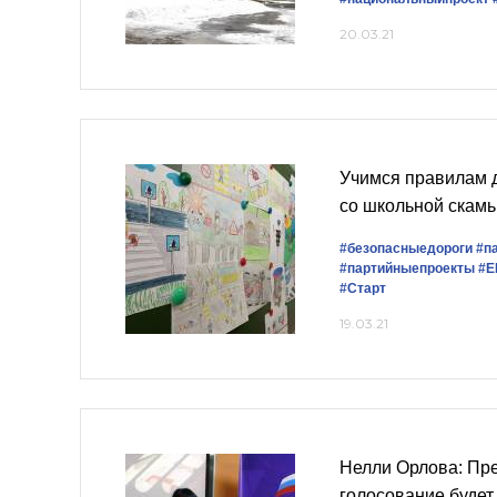
20.03.21
Учимся правилам 
со школьной скамь
#безопасныедороги
#п
#партийныепроекты
#Е
#Старт
19.03.21
Нелли Орлова: Пр
голосование будет