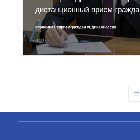
дистанционный прием гражда
#приемная
#приемграждан
#ЕдинаяРоссия
03.03.21