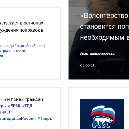
«Волонтёрство
апускает в регионах
становится по
уждения поправок в
необходимым 
аясреда
#партийныйпроект
нтрызанятости
#партийныепроекты
ки
05.03.21
нный приём граждан
ерь
#ЕР69
#ТГД
цияЕР
цияЕдинаяРоссия
#Тверь