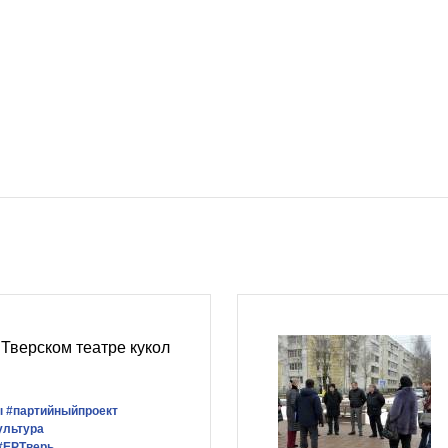
Тверском театре кукол
ы
#партийныйпроект
ультура
#ЕРТверь