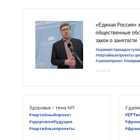
«Единая Россия» з
общественные обс
закон о занятости
#единаястранадоступн
#партийныепроекты
це
#законопроект
#поправ
14.03.21
Здоровье – тема №1
Удалё
#партийныйпроект
#ЕРТв
#здоровоебудущее
#фрак
#партийныепроекты
#фрак