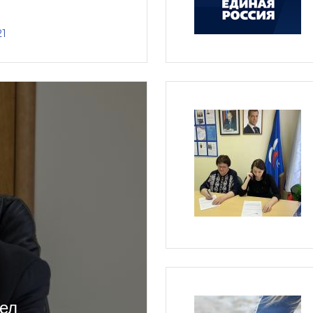
21
ел