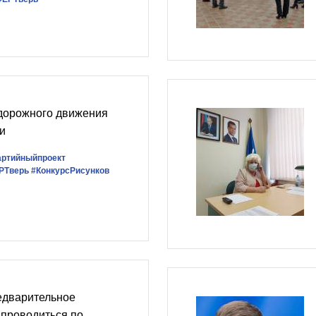
дорожного движения
и
артийныйпроект
РТверь
#КонкурсРисунков
едварительное
 проводиться по