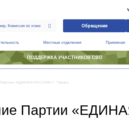
Обращение
тельность
Местные отделения
Приемная
ПОДДЕРЖКА УЧАСТНИКОВ СВО
ственной приемной Председателя Партии
Президиум регионального политического совета
Партии «ЕДИНАЯ РОССИЯ» Г. Твери
ние Партии «ЕДИНА