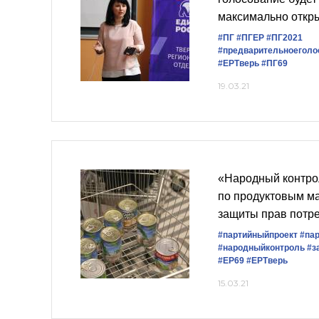
максимально откр
#ПГ
#ПГЕР
#ПГ2021
#предварительноеголо
#ЕРТверь
#ПГ69
19.03.21
«Народный контро
по продуктовым м
защиты прав потр
#партийныйпроект
#па
#народныйконтроль
#з
#ЕР69
#ЕРТверь
15.03.21