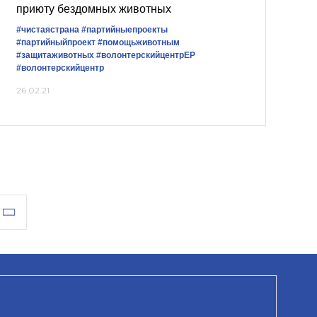
приюту бездомных животных
#чистаястрана
#партийныепроекты
#партийныйпроект
#помощьживотным
#защитаживотных
#волонтерскийцентрЕР
#волонтерскийцентр
26.02.21