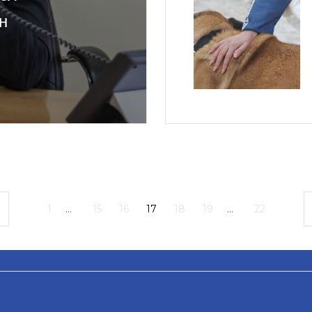
н
1
...
15
16
17
18
19
...
22