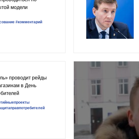
ытой модели
сование
#комментарий
ль» проводит рейды
агазинам в День
ебителей
ртийныепроекты
ащитаправпотребителей