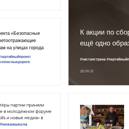
К акции по сбо
оекта «Безопасные
светоотражающие
ещё одно обра
ам на улицах города
#партийныйпроект
#чистаястрана
#партийныйп
езопасныедороги
25.09.21
тёры партии приняли
ие в молодёжном форуме
kills и новые медиа» в
#новаяшкола