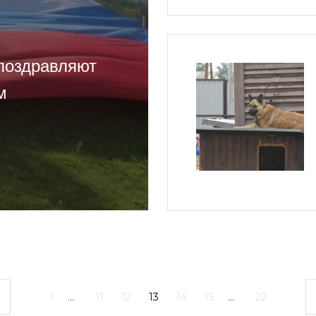
поздравляют
м
1
...
11
12
13
14
15
...
22