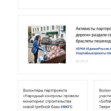
Активисты партпр
дороги» раздали 
браслеты пешеход
#ЕР69
#‎ЕдинаяРоссия
#партийныепроекты
#б
28.09.21
Волонтёры партпроекта
Волон
«Народный контроль» провели
участ
мониторинг строительства
«Softs
новой гребной базы
Твери
#ФКГС