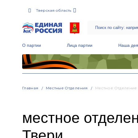
Тверская область
О партии
Лица партии
Наша дея
Местные общественные приемные Партии
Руководитель Региональной обще
Народная программа «Единой России»
Главная
Местные Отделения
Местное Отделение 
местное отделе
Твери