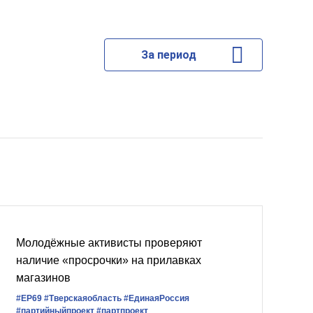
За период
Молодёжные активисты проверяют
наличие «просрочки» на прилавках
магазинов
#ЕР69
#Тверскаяобласть
#ЕдинаяРоссия
#партийныйпроект
#партпроект