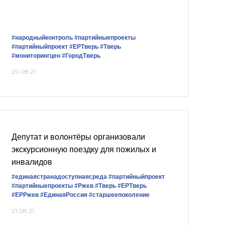
#народныйконтроль
#партийныепроекты
#партийныйпроект
#ЕРТверь
#Тверь
#мониторингцен
#ГородТверь
29.08.21
Депутат и волонтёры организовали
экскурсионную поездку для пожилых и
инвалидов
#единаястранадоступнаясреда
#партийныйпроект
#партийныепроекты
#Ржев
#Тверь
#ЕРТверь
#ЕРРжев
#ЕдинаяРоссия
#старшеепоколение
21.08.21