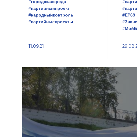
#городскаясреда
#парт
#партийныйпроект
#парт
#народныйконтроль
#ЕР69
#партийныепроекты
#Знан
#МойБ
11.09.21
29.08.