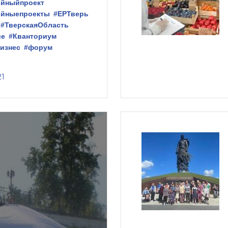
ийныйпроект
ийныепроекты
#ЕРТверь
#ТверскаяОбласть
ие
#Кванториум
изнес
#форум
21