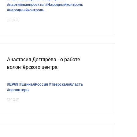
#партийныепроекты
#Народныйконтроль
#народныйконтроль
12.10.21
Анастасия Дегтярёва - о работе
волонтёрского центра
#ЕР69
#ЕдинаяРоссия
#Тверскаяобласть
#волонтеры
12.10.21