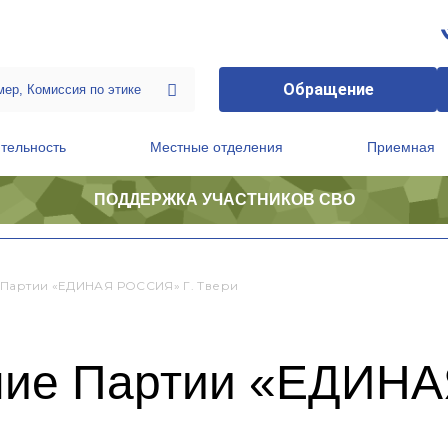
Обращение
тельность
Местные отделения
Приемная
ПОДДЕРЖКА УЧАСТНИКОВ СВО
ственной приемной Председателя Партии
Президиум регионального политического совета
Партии «ЕДИНАЯ РОССИЯ» Г. Твери
ние Партии «ЕДИНА