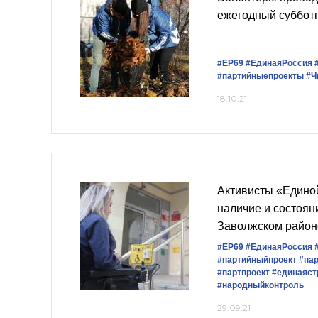
ежегодный суббот
#ЕР69
#ЕдинаяРоссия
#партийныепроекты
#Ч
18.10.21
Активисты «Едино
наличие и состоян
Заволжском район
#ЕР69
#ЕдинаяРоссия
#партийныйпроект
#па
#партпроект
#единаяст
#народныйконтроль
29.09.21