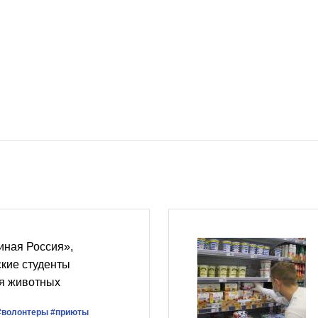
иная Россия»,
ские студенты
ля животных
#волонтеры
#приюты