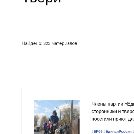
Найдено:
материалов
323
Члены партии «Ед
сторонники и твер
посетили приют д
#ЕР69
#‎ЕдинаяРоссия