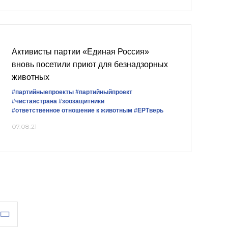
Активисты партии «Единая Россия»
вновь посетили приют для безнадзорных
животных
#партийныепроекты
#партийныйпроект
#чистаястрана
#зоозащитники
#ответственное отношение к животным
#ЕРТверь
07.08.21