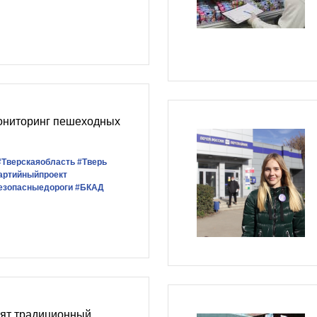
ониторинг пешеходных
#Тверскаяобласть
#Тверь
артийныйпроект
езопасныедороги
#БКАД
ят традиционный