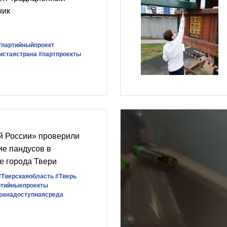
ник
#партийныйпроект
истаястрана
#партпроекты
й России» проверили
ие пандусов в
е города Твери
#Тверскаяобласть
#Тверь
ртийныепроекты
ранадоступнаясреда