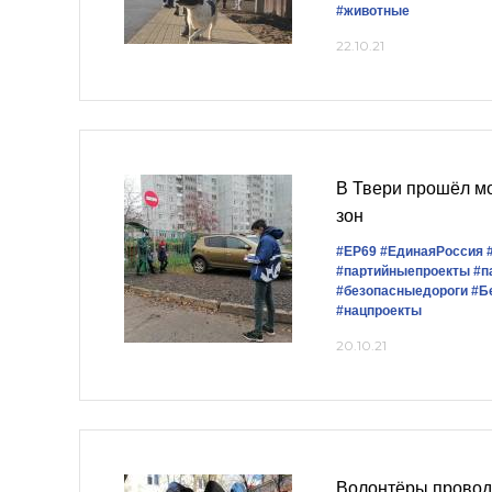
#животные
22.10.21
В Твери прошёл м
зон
#ЕР69
#‎ЕдинаяРоссия
#партийныепроекты
#п
#безопасныедороги
#Б
#нацпроекты
20.10.21
Волонтёры провод