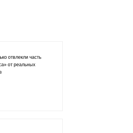
ко отвлекли часть
са» от реальных
в