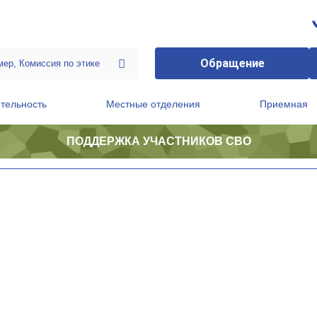
Обращение
тельность
Местные отделения
Приемная
ПОДДЕРЖКА УЧАСТНИКОВ СВО
ственной приемной Председателя Партии
Президиум регионального политического совета