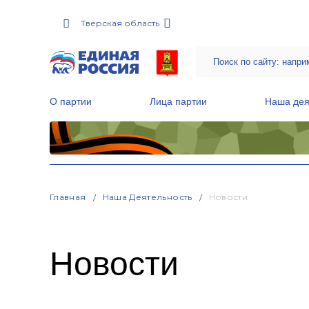
Тверская область
О партии
Лица партии
Наша дея
Местные общественные приемные Партии
Руководитель Региональной обще
Народная программа «Единой России»
Главная
Наша Деятельность
Новости
Новости