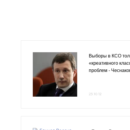
Выборы в КСО толь
«креативного клас
проблем - Чеснако
23.10.12