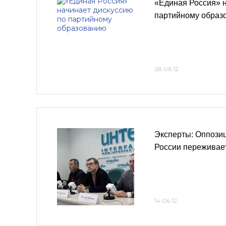
«Единая Россия» н
партийному образ
28.06.12
Эксперты: Оппози
России переживает
14.06.12