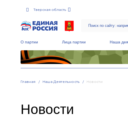
Тверская область
О партии
Лица партии
Наша дея
Местные общественные приемные Партии
Руководитель Региональной обще
Народная программа «Единой России»
Главная
Наша Деятельность
Новости
Новости