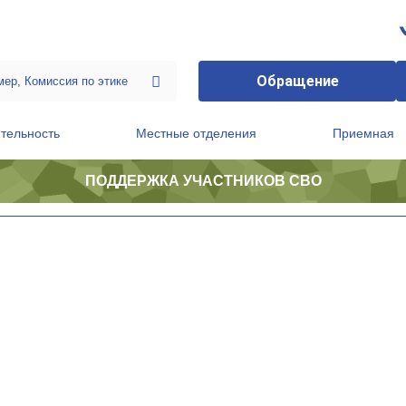
Обращение
тельность
Местные отделения
Приемная
ПОДДЕРЖКА УЧАСТНИКОВ СВО
ственной приемной Председателя Партии
Президиум регионального политического совета