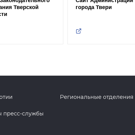
 Законодательного
Сайт Администрации
ания Тверской
города Твери
сти
ртии
Региональные отделения
ы пресс-службы