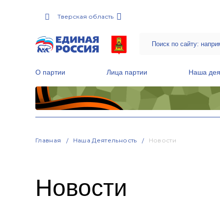
Тверская область
О партии
Лица партии
Наша дея
Местные общественные приемные Партии
Руководитель Региональной обще
Народная программа «Единой России»
Главная
Наша Деятельность
Новости
Новости