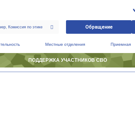
Обращение
тельность
Местные отделения
Приемная
ПОДДЕРЖКА УЧАСТНИКОВ СВО
ственной приемной Председателя Партии
Президиум регионального политического совета