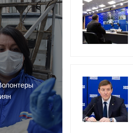
Волонтеры
иян