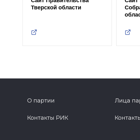
Сайт Правительства
Сайт
Тверской области
Собр
обла
О партии
Лица па
Контакты РИК
Контакт