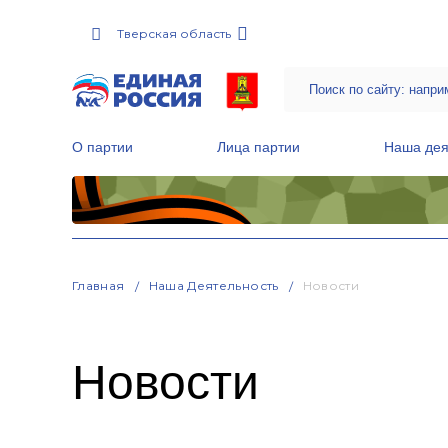
Тверская область
О партии
Лица партии
Наша дея
Местные общественные приемные Партии
Руководитель Региональной обще
Народная программа «Единой России»
Главная
Наша Деятельность
Новости
Новости