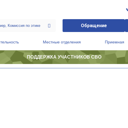
Обращение
тельность
Местные отделения
Приемная
ПОДДЕРЖКА УЧАСТНИКОВ СВО
ственной приемной Председателя Партии
Президиум регионального политического совета