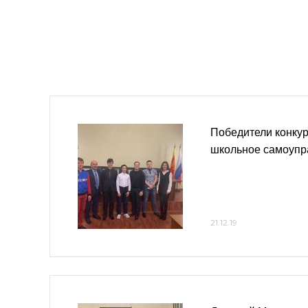
Победители конкур
школьное самоупр
21.12.19