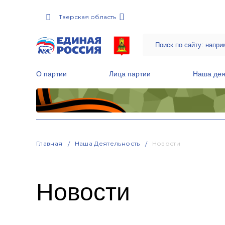
Тверская область
О партии
Лица партии
Наша дея
Местные общественные приемные Партии
Руководитель Региональной обще
Народная программа «Единой России»
Главная
Наша Деятельность
Новости
Новости