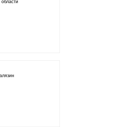
 области
алязин