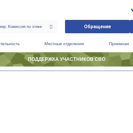
Обращение
тельность
Местные отделения
Приемная
ПОДДЕРЖКА УЧАСТНИКОВ СВО
ственной приемной Председателя Партии
Президиум регионального политического совета