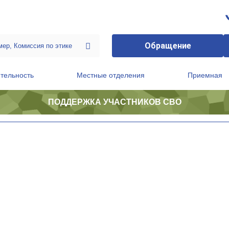
Обращение
тельность
Местные отделения
Приемная
ПОДДЕРЖКА УЧАСТНИКОВ СВО
ственной приемной Председателя Партии
Президиум регионального политического совета