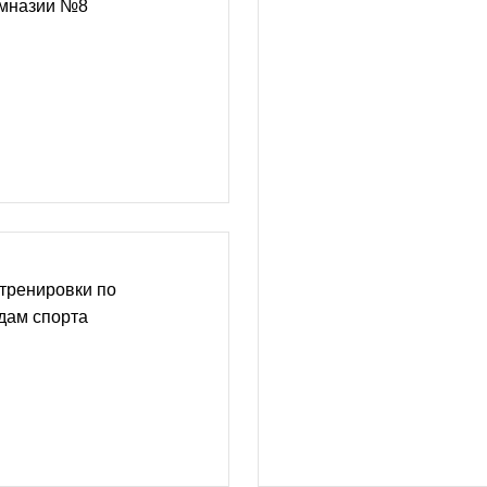
имназии №8
тренировки по
дам спорта