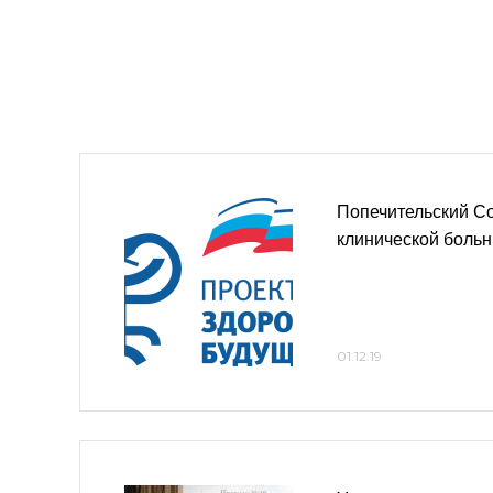
Попечительский Со
клинической боль
01.12.19