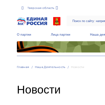
Тверская область
О партии
Лица партии
Наша дея
Местные общественные приемные Партии
Руководитель Региональной обще
Народная программа «Единой России»
Главная
Наша Деятельность
Новости
Новости