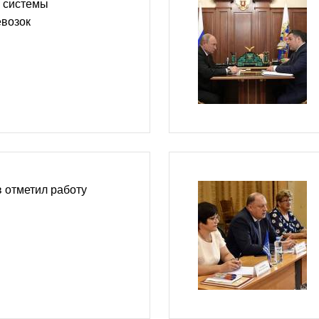
 системы
евозок
 отметил работу
в