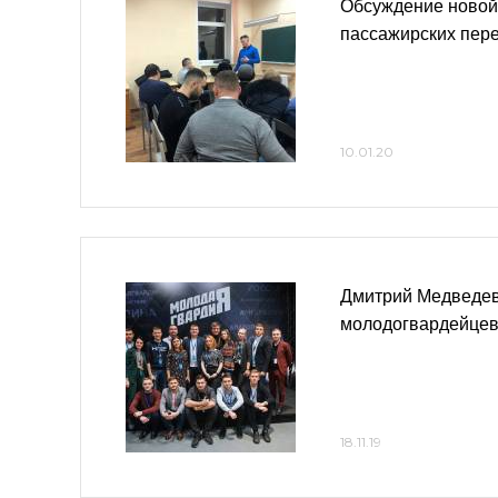
Обсуждение новой
пассажирских пер
10.01.20
Дмитрий Медведев
молодогвардейце
18.11.19