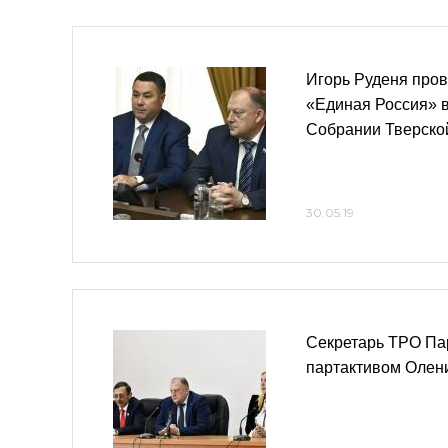
Игорь Руденя пров
«Единая Россия» 
Собрании Тверско
30.05.19
Секретарь ТРО Пар
партактивом Олен