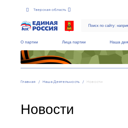
Тверская область
О партии
Лица партии
Наша дея
Местные общественные приемные Партии
Руководитель Региональной обще
Народная программа «Единой России»
Главная
Наша Деятельность
Новости
Новости