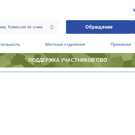
Обращение
тельность
Местные отделения
Приемная
ПОДДЕРЖКА УЧАСТНИКОВ СВО
ственной приемной Председателя Партии
Президиум регионального политического совета