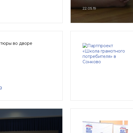
22.05.19
тюры во дворе
9