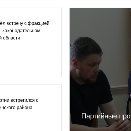
ёл встречу с фракцией
в Законодательном
й области
тии встретился с
инского района
Партийные про