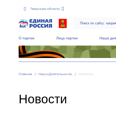
Тверская область
О партии
Лица партии
Наша дея
Местные общественные приемные Партии
Руководитель Региональной обще
Народная программа «Единой России»
Главная
Наша Деятельность
Новости
Новости