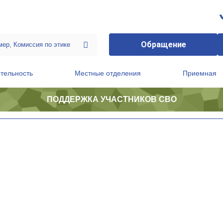
Обращение
тельность
Местные отделения
Приемная
ПОДДЕРЖКА УЧАСТНИКОВ СВО
ственной приемной Председателя Партии
Президиум регионального политического совета