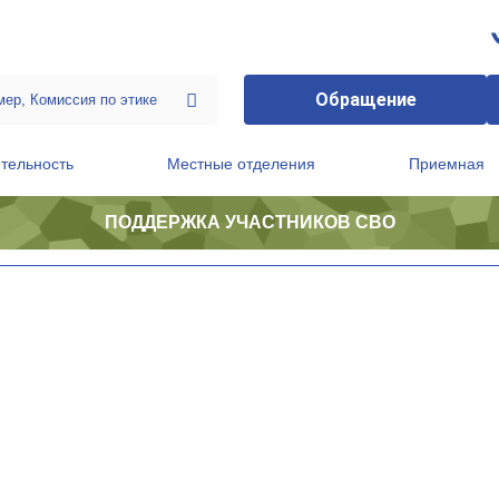
Обращение
тельность
Местные отделения
Приемная
ПОДДЕРЖКА УЧАСТНИКОВ СВО
ственной приемной Председателя Партии
Президиум регионального политического совета