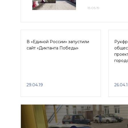
15.05.19
В «Единой России» запустили
Рукфр
сайт «Диктанта Победы»
общес
проек
город
29.04.19
26.04.