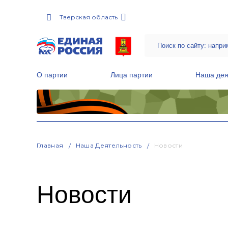
Тверская область
О партии
Лица партии
Наша дея
Местные общественные приемные Партии
Руководитель Региональной обще
Народная программа «Единой России»
Главная
Наша Деятельность
Новости
Новости