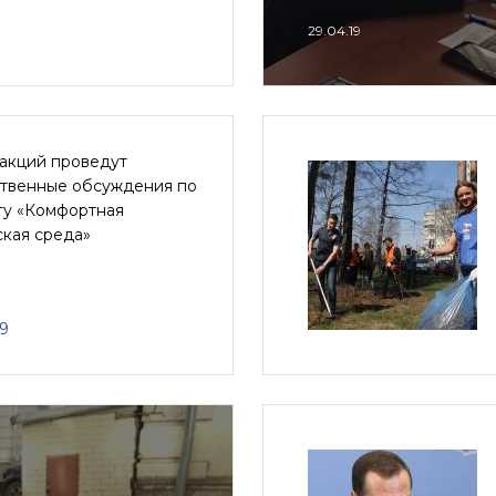
29.04.19
акций проведут
твенные обсуждения по
ту «Комфортная
ская среда»
19