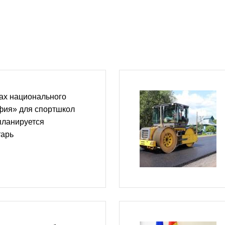
ках национального
фия» для спортшкол
планируется
тарь