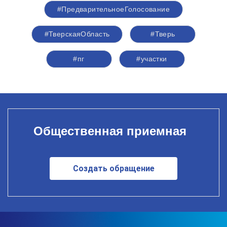
#ПредварительноеГолосование
#ТверскаяОбласть
#Тверь
#пг
#участки
Общественная приемная
Создать обращение