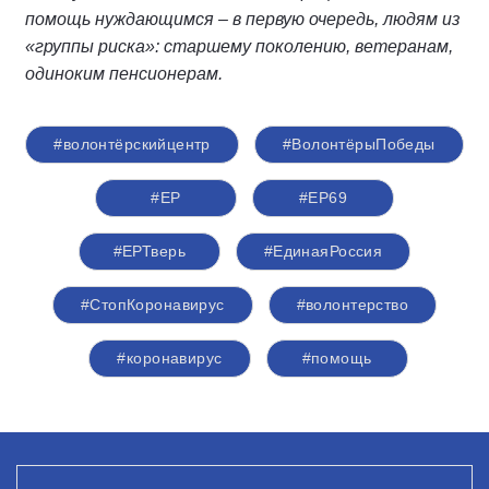
помощь нуждающимся – в первую очередь, людям из
«группы риска»: старшему поколению, ветеранам,
одиноким пенсионерам.
#волонтёрскийцентр
#ВолонтёрыПобеды
#ЕР
#ЕР69
#ЕРТверь
#ЕдинаяРоссия
#СтопКоронавирус
#волонтерство
#коронавирус
#помощь