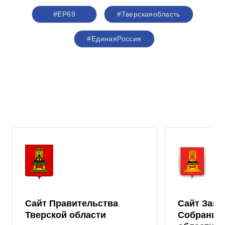
#ЕР69
#Тверскаяобласть
#ЕдинаяРоссия
Сайт Правительства
Сайт Зако
Тверской области
Собрания 