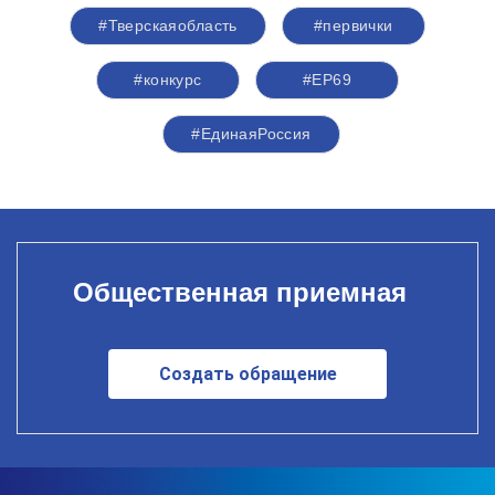
#Тверскаяобласть
#первички
#конкурс
#ЕР69
#ЕдинаяРоссия
Общественная приемная
Создать обращение