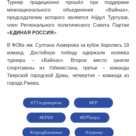
Турнир традиционно прошёл при поддержке
межнационального объединения «Вайнах»,
председателем которого является Абдул Туртузов,
член Регионального политического Совета Партии
«
ЕДИНАЯ РОССИЯ
»
В ФОКе им. Султана Ахмерова за кубок боролись 19
команд. Достойную победу одержали хозяева
турнира – «Вайнах». Второе место заняли
спортсмены из Узбекистана, третье – команда
Тверской городской Думы, четвертое – команда из
города Ржева.
#77годовщина
#ЕР
#ЕР69
#ЕРТверь
#городКалинин
#турнир