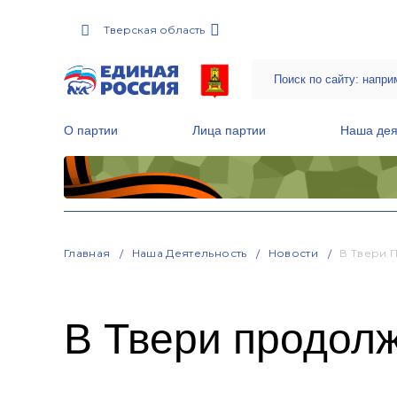
Тверская область
О партии
Лица партии
Наша дея
Местные общественные приемные Партии
Руководитель Региональной обще
Народная программа «Единой России»
Главная
Наша Деятельность
Новости
В Твери 
В Твери продолж