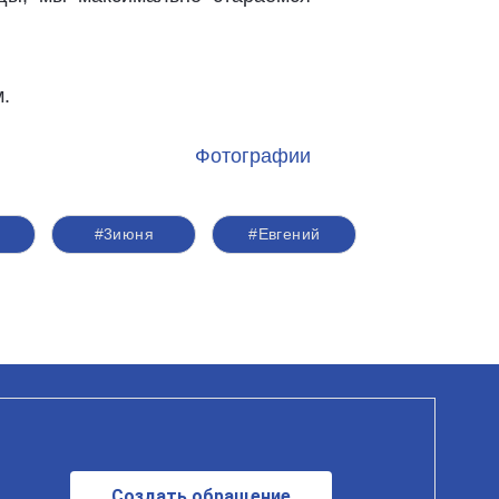
м.
Фотографии
ь
#3июня
#Евгений
Создать обращение