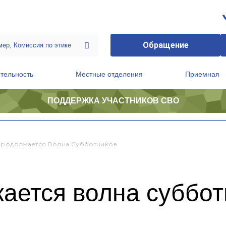
Обращение
тельность
Местные отделения
Приемная
ПОДДЕРЖКА УЧАСТНИКОВ СВО
ственной приемной Председателя Партии
Президиум регионального политического совета
Продолжается Волна Субботников
ается волна суббот