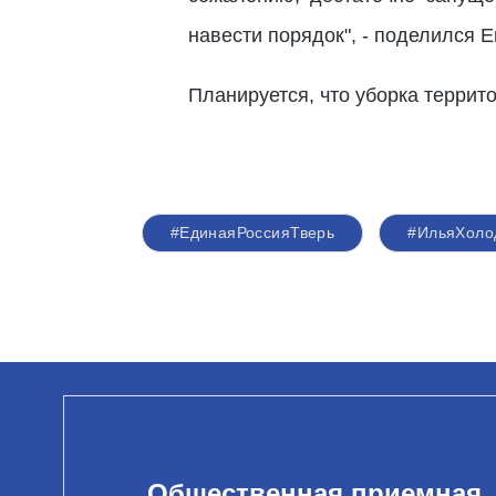
навести порядок", - поделился Е
Планируется, что уборка терри
#ЕдинаяРоссияТверь
#ИльяХоло
Общественная приемная