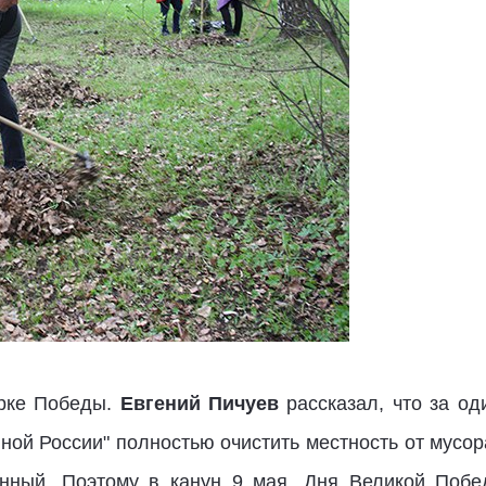
арке Победы.
Евгений Пичуев
рассказал, что за о
ой России" полностью очистить местность от мусора
енный. Поэтому в канун 9 мая, Дня Великой Побе