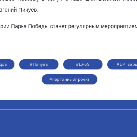
вгений Пичуев.
тории Парка Победы станет регулярным мероприятие
дов
#Пичуев
#ЕР69
#ЕРТвер
#партийныйпроект