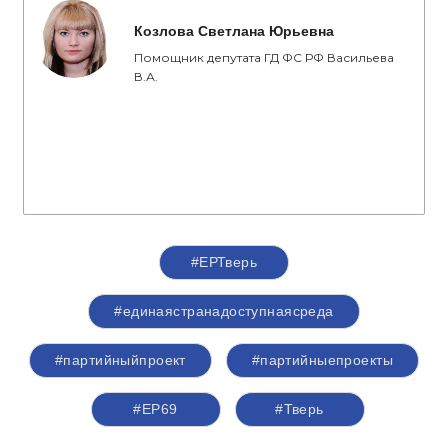
Козлова Светлана Юрьевна
Помощник депутата ГД ФС РФ Васильева
В.А.
#ЕРТверь
#единаястранадоступнаясреда
#партийныйпроект
#партийныепроекты
#ЕР69
#Тверь