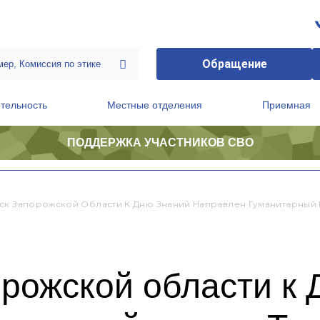
Обращение
тельность
Местные отделения
Приемная
ПОДДЕРЖКА УЧАСТНИКОВ СВО
ственной приемной Председателя Партии
Президиум регионального политического совета
ск Запорожской Области К Дню Знаний Направлен Гуманитарный 
рожской области к 