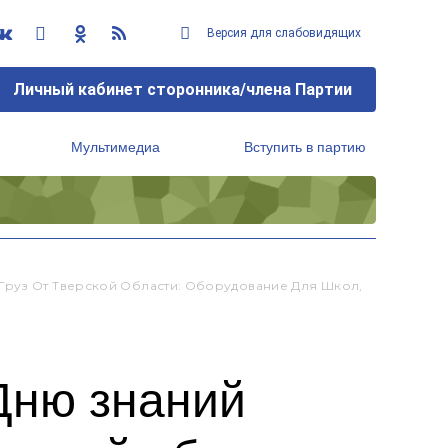
Версия для слабовидящих
Личный кабинет сторонника/члена Партии
Мультимедиа
Вступить в партию
Региональный исполнительный комитет
Груз От Тверской Области: Оборудование Для Школ,
Дню знаний