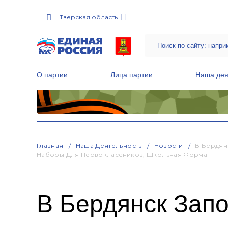
Тверская область
О партии
Лица партии
Наша дея
Местные общественные приемные Партии
Руководитель Региональной обще
Народная программа «Единой России»
Главная
Наша Деятельность
Новости
В Бердян
Наборы Для Первоклассников, Школьная Форма
В Бердянск Запо