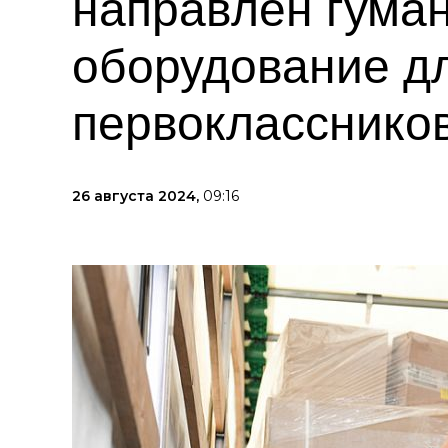
направлен гуман
оборудование д
первокласснико
26 августа 2024,
09:16