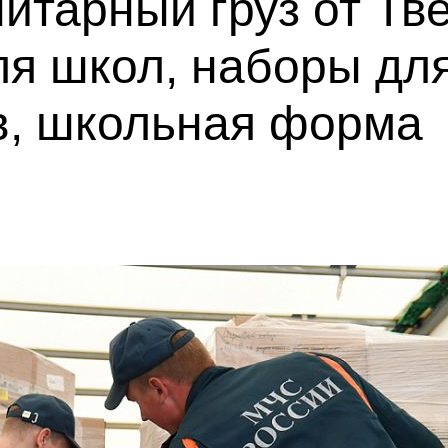
итарный груз от Тве
ля школ, наборы дл
в, школьная форма