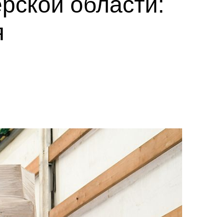
рской области:
я