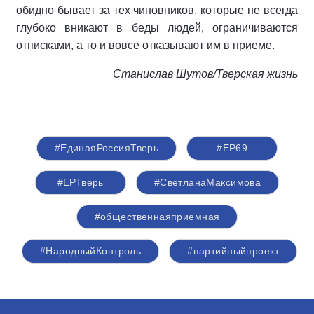
обидно бывает за тех чиновников, которые не всегда
глубоко вникают в беды людей, ограничиваются
отписками, а то и вовсе отказывают им в приеме.
Станислав Шутов/Тверская жизнь
#ЕдинаяРоссияТверь
#ЕР69
#ЕРТверь
#СветланаМаксимова
#общественнаяприемная
#НародныйКонтроль
#партийныйпроект