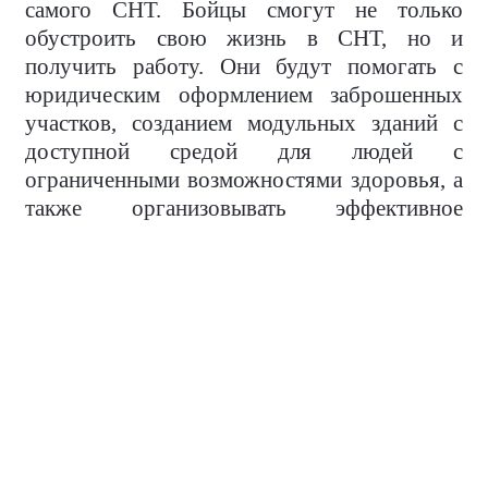
самого СНТ. Бойцы смогут не только
обустроить свою жизнь в СНТ, но и
получить работу. Они будут помогать с
юридическим оформлением заброшенных
участков, созданием модульных зданий с
доступной средой для людей с
ограниченными возможностями здоровья, а
также организовывать эффективное
управление раздельным сбором мусора.
Эксперимент по ТБО организуют на
территории СНТ. Для его проведения уже
установлено четыре мусорных контейнера, а
также
приобретен измельчитель древесины.
«Эта щепа является товаром, можно
продавать, а можно раздавать своим.
Пилотный проект демонстрирует: проблема