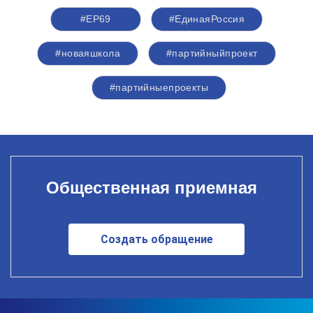
#ЕР69
#ЕдинаяРоссия
#новаяшкола
#партийныйпроект
#партийныепроекты
Общественная приемная
Создать обращение