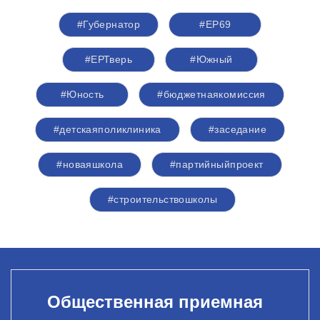
#Губернатор
#ЕР69
#ЕРТверь
#Южный
#Юность
#бюджетнаякомиссия
#детскаяполиклиника
#заседание
#новаяшкола
#партийныйпроект
#строительствошколы
Общественная приемная