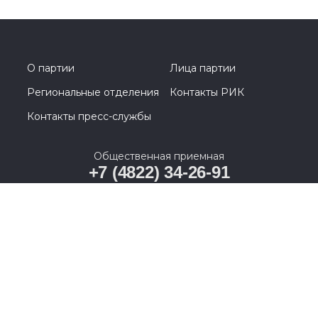
О партии
Лица партии
Региональные отделения
Контакты РИК
Контакты пресс-службы
Общественная приемная
+7 (4822) 34-26-91
Тверская область, город Тверь, улица Вагжанова,
дом 7