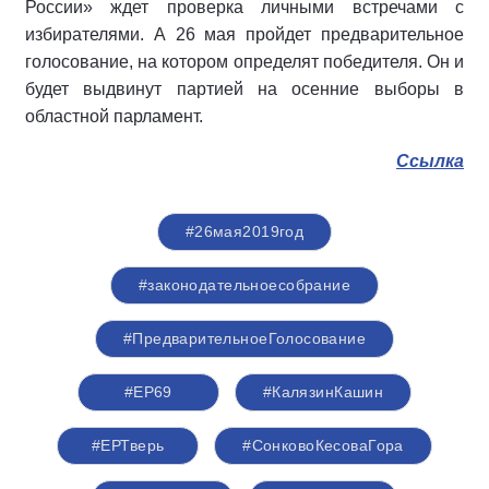
России» ждет проверка личными встречами с
избирателями. А 26 мая пройдет предварительное
голосование, на котором определят победителя. Он и
будет выдвинут партией на осенние выборы в
областной парламент.
Ссылка
#26мая2019год
#законодательноесобрание
#ПредварительноеГолосование
#ЕР69
#КалязинКашин
#ЕРТверь
#СонковоКесоваГора