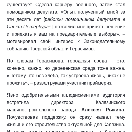
существует. Сделал карьеру военного, затем стал
помощником депутата. «Опыт, полученный мной за
эти десять лет [
работы помощником депутата в
Санкт-Петербурге
], позволил мне принять решение
и приехать к вам на предварительные выборы», –
мотивировал свой интерес к Законодательному
собранию Тверской области Герасимов.
По словам Герасимова, городская среда – это,
конечно, важно, но деревенская среда тоже важна.
«Потому что без хлеба, так устроена жизнь, никак не
прожить», – развел руками участник праймериз.
Явно одобрительными аплодисментами аудитория
встретила директора Калязинского
машиностроительного завода
Алексея Рыкина
.
Почувствовав поддержку, он сразу назвал тему
жилья и его строительства актуальной для Калязина.
И если темпы строительства жилья в Калязине