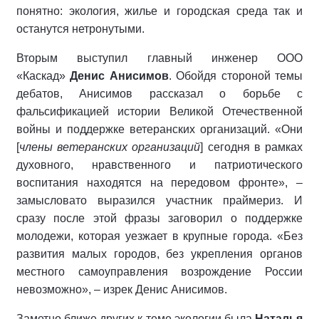
понятно: экология, жилье и городская среда так и
останутся нетронутыми.
Вторым выступил главный инженер ООО
«Каскад»
Денис Анисимов
. Обойдя стороной темы
дебатов, Анисимов рассказал о борьбе с
фальсификацией истории Великой Отечественной
войны и поддержке ветеранских организаций. «Они
[
члены ветеранских организаций
] сегодня в рамках
духовного, нравственного и патриотического
воспитания находятся на передовом фронте», –
замысловато выразился участник праймериз. И
сразу после этой фразы заговорил о поддержке
молодежи, которая уезжает в крупные города. «Без
развития малых городов, без укрепления органов
местного самоуправления возрождение России
невозможно», – изрек Денис Анисимов.
Заметно ближе других к теме экологии была
Наталья