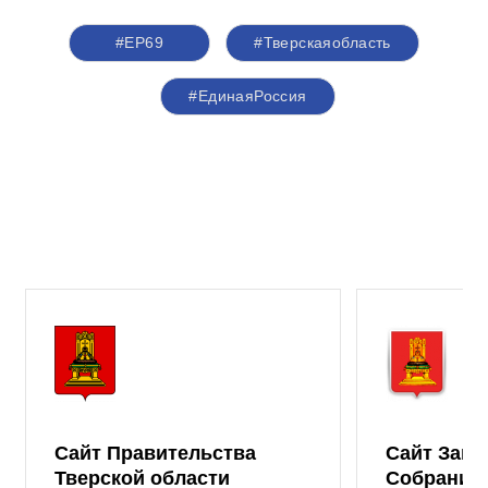
#ЕР69
#Тверскаяобласть
#ЕдинаяРоссия
Сайт Правительства
Сайт Зако
Тверской области
Собрания 