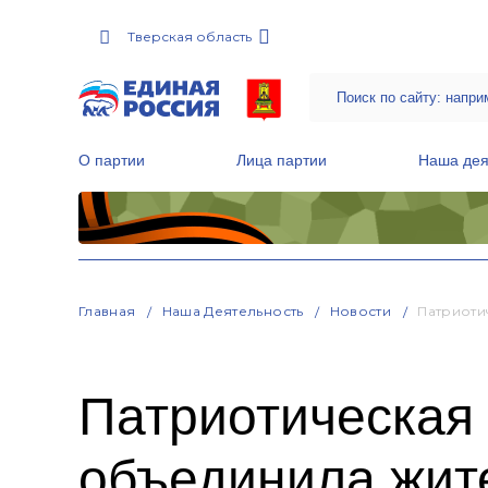
Тверская область
О партии
Лица партии
Наша дея
Местные общественные приемные Партии
Руководитель Региональной обще
Народная программа «Единой России»
Главная
Наша Деятельность
Новости
Патриоти
Патриотическая
объединила жит