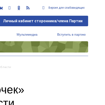
Версия для слабовидящих
Личный кабинет сторонника/члена Партии
Мультимедиа
Вступить в партию
Региональный исполнительный комитет
Области
очек»
сти