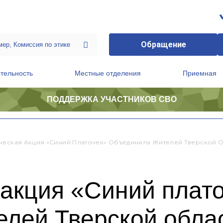
Обращение
тельность
Местные отделения
Приемная
ПОДДЕРЖКА УЧАСТНИКОВ СВО
ственной приемной Председателя Партии
Президиум регионального политического совета
ческая Акция «Синий Платочек» Объединила Жителей Тверской 
 акция «Синий плат
елей Тверской обла