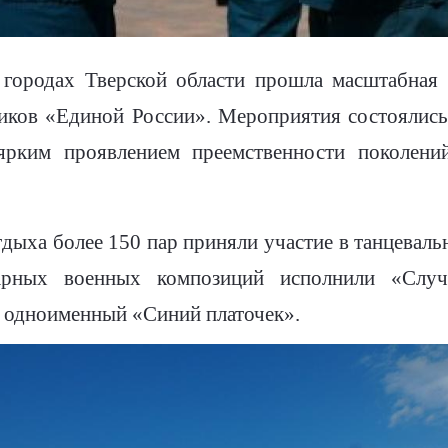
городах Тверской области прошла масштабная 
ников «Единой России». Мероприятия состоялис
 ярким проявлением преемственности поколени
тдыха более 150 пар приняли участие в танцевал
арных военных композиций исполнили «Случ
, одноименный «Синий платочек».