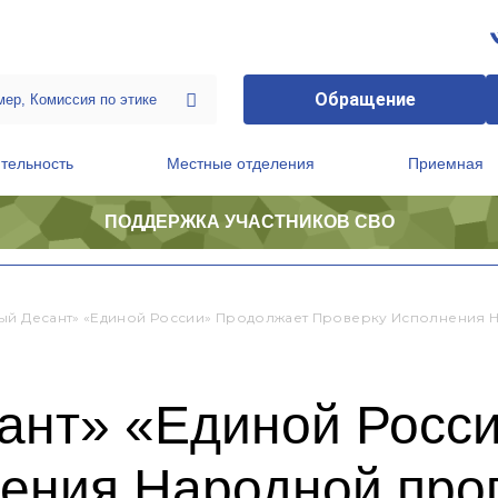
Обращение
тельность
Местные отделения
Приемная
ПОДДЕРЖКА УЧАСТНИКОВ СВО
ственной приемной Председателя Партии
Президиум регионального политического совета
ый Десант» «Единой России» Продолжает Проверку Исполнения
ант» «Единой Росс
нения Народной пр