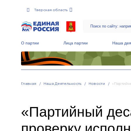
Тверская область
О партии
Лица партии
Наша дея
Местные общественные приемные Партии
Руководитель Региональной обще
Народная программа «Единой России»
Главная
Наша Деятельность
Новости
«Партийн
«Партийный дес
проверку испол