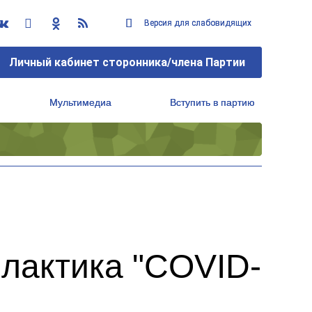
Версия для слабовидящих
Версия для слабовидящих
Личный кабинет сторонника/члена Партии
Личный кабинет сторонника/члена Партии
Мультимедиа
Мультимедиа
Вступить в партию
Вступить в партию
Региональный исполнительный комитет
Региональный исполнительный комитет
лактика "COVID-