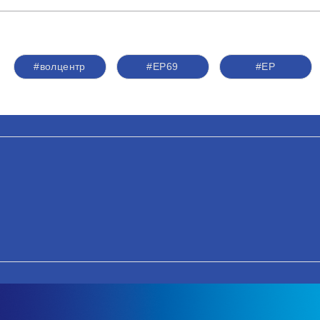
#волцентр
#ЕР69
#ЕР