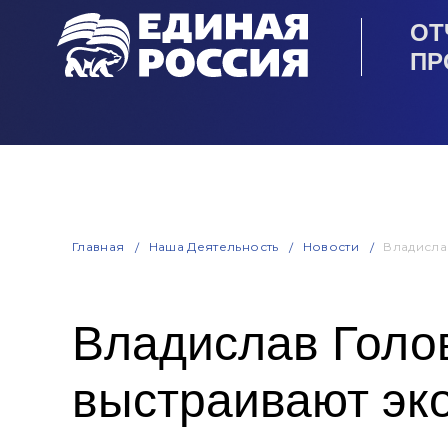
ОТ
ПР
Главная
Наша Деятельность
Новости
Владисла
Владислав Голо
выстраивают эк