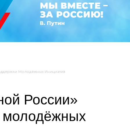
Поддержки Молодёжных Инициатив
ной России»
и молодёжных