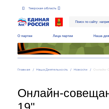
Тверская область
Тверская область
О партии
О партии
Лица партии
Лица партии
Наша дея
Наша дея
Местные общественные приемные Партии
Местные общественные приемные Партии
Руководитель Региональной обще
Руководитель Региональной обще
Народная программа «Единой России»
Народная программа «Единой России»
Главная
Наша Деятельность
Новости
Онлайн-С
Онлайн-совещан
19"