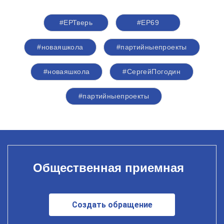
#ЕРТверь
#ЕР69
#новаяшкола
#партийныепроекты
#новаяшкола
#СергейПогодин
#партийныепроекты
Общественная приемная
Создать обращение