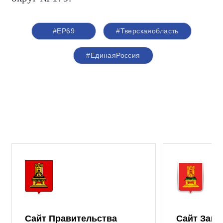
#ЕР69
#Тверскаяобласть
#ЕдинаяРоссия
Сайт Правительства
Сайт Зако