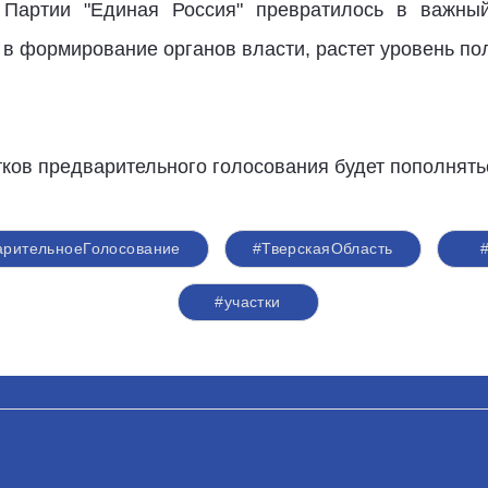
 Партии "Единая Россия" превратилось в важный
в формирование органов власти, растет уровень пол
ков предварительного голосования будет пополнятьс
арительноеГолосование
#ТверскаяОбласть
#участки