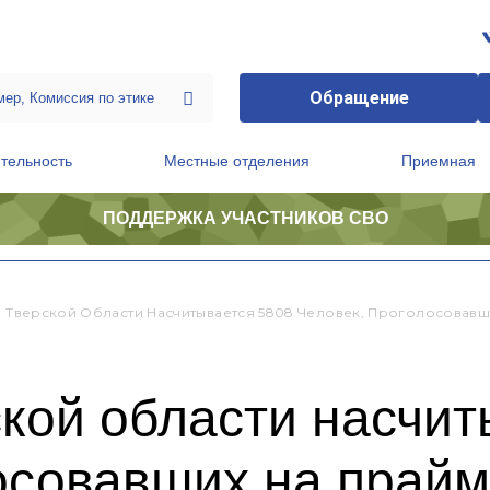
Обращение
тельность
Местные отделения
Приемная
ПОДДЕРЖКА УЧАСТНИКОВ СВО
ственной приемной Председателя Партии
Президиум регионального политического совета
 В Тверской Области Насчитывается 5808 Человек, Проголосовав
ской области насчи
осовавших на прай