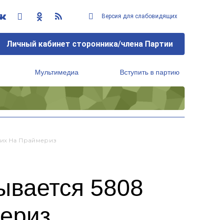
Версия для слабовидящих
Личный кабинет сторонника/члена Партии
Мультимедиа
Вступить в партию
Региональный исполнительный комитет
ших На Праймериз
тывается 5808
мериз