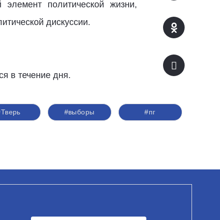
 элемент политической жизни,
итической дискуссии.
я в течение дня.
#Тверь
#выборы
#пг