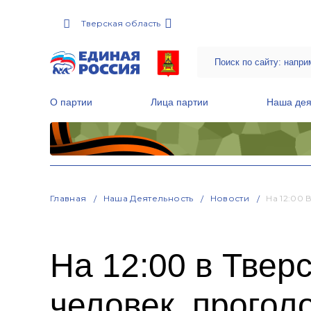
Тверская область
О партии
Лица партии
Наша дея
Местные общественные приемные Партии
Руководитель Региональной обще
Народная программа «Единой России»
Главная
Наша Деятельность
Новости
На 12:00
На 12:00 в Твер
человек, прогол