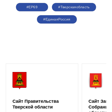
#ЕР69
#Тверскаяобласть
#ЕдинаяРоссия
Сайт Правительства
Сайт Зако
Тверской области
Собрания 