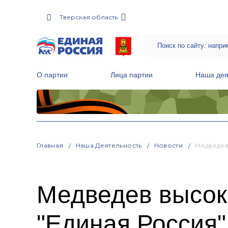
Тверская область
О партии
Лица партии
Наша дея
Местные общественные приемные Партии
Руководитель Региональной обще
Народная программа «Единой России»
Главная
Наша Деятельность
Новости
Медведев
Медведев высок
"Единая Россия"