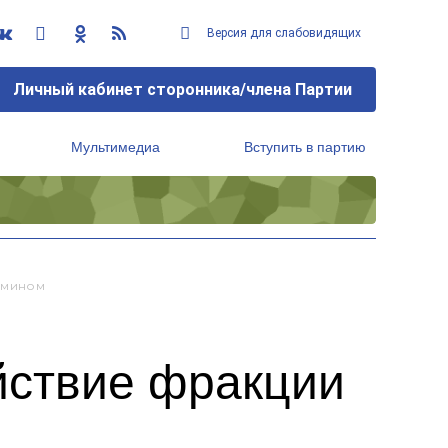
Версия для слабовидящих
Личный кабинет сторонника/члена Партии
Мультимедиа
Вступить в партию
Региональный исполнительный комитет
бмином
йствие фракции