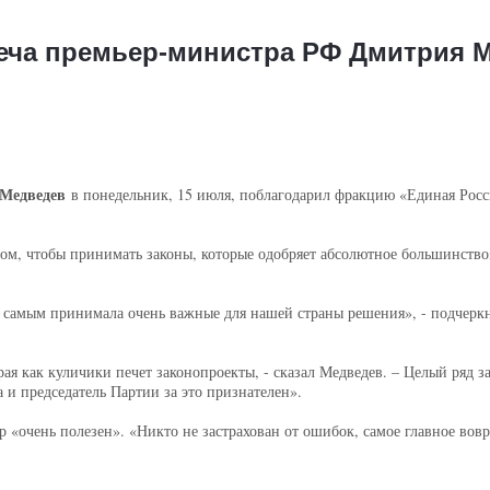
еча премьер-министра РФ Дмитрия 
 Медведев
в понедельник, 15 июля, поблагодарил фракцию «Единая Росси
том, чтобы принимать законы, которые одобряет абсолютное большинство»
самым принимала очень важные для нашей страны решения», - подчеркну
ая как куличики печет законопроекты, - сказал Медведев. – Целый ряд з
а и председатель Партии за это признателен».
«очень полезен». «Никто не застрахован от ошибок, самое главное вовр