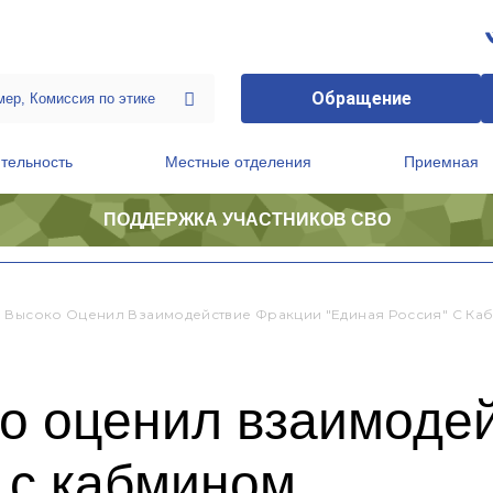
Обращение
тельность
Местные отделения
Приемная
ПОДДЕРЖКА УЧАСТНИКОВ СВО
ственной приемной Председателя Партии
Президиум регионального политического совета
 Высоко Оценил Взаимодействие Фракции "Единая Россия" С Ка
о оценил взаимоде
 с кабмином