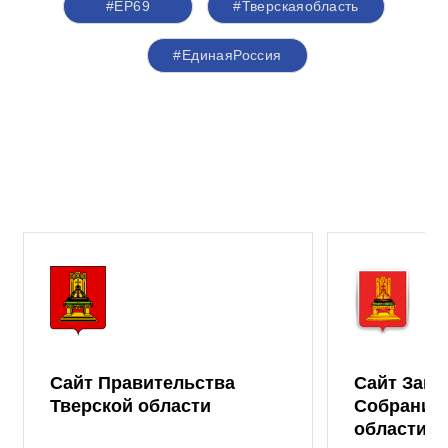
#ЕР69
#Тверскаяобласть
#ЕдинаяРоссия
Сайт Правительства
Сайт Зако
Тверской области
Собрания 
области