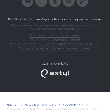
© 2005-2026, Партия «Единая Россия». Все права защищены.
При полном или частичном использовании материалов
ссылка на ресурс обязательна.
Пользовательское соглашение
Политика конфиденциальности
Политика в отношении обработки персональных данных
Согласие на обработку персональных данных
Сделано в Extyl
Главная
Наша Деятельность
Новости
Итоги
Рабочей Поездки В Зубцовский Муниципальный Округ