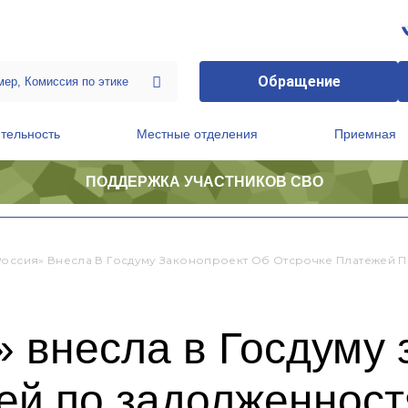
Обращение
тельность
Местные отделения
Приемная
ПОДДЕРЖКА УЧАСТНИКОВ СВО
ственной приемной Председателя Партии
Президиум регионального политического совета
Россия» Внесла В Госдуму Законопроект Об Отсрочке Платежей 
 внесла в Госдуму 
ей по задолженност