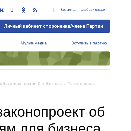
Версия для слабовидящих
Личный кабинет сторонника/члена Партии
Мультимедиа
Вступить в партию
Региональный исполнительный комитет
По Задолженностям Для Бизнеса И Пенсионеров
законопроект об
ям для бизнеса