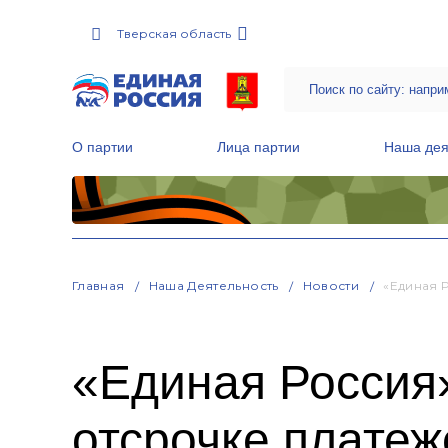
Тверская область
О партии
Лица партии
Наша дея
Местные общественные приемные Партии
Руководитель Региональной обще
Народная программа «Единой России»
Главная
Наша Деятельность
Новости
«Единая 
«Единая Россия»
отсрочке платеж