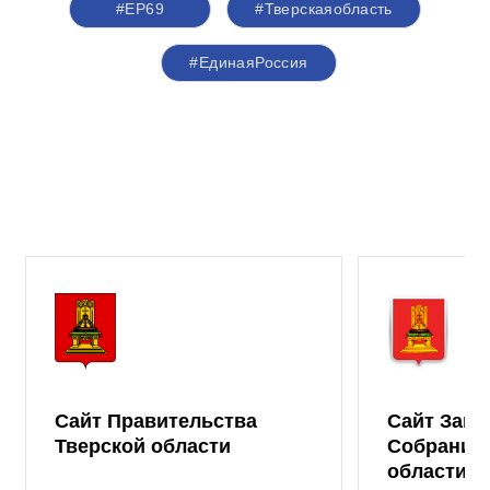
#ЕР69
#Тверскаяобласть
#ЕдинаяРоссия
Сайт Правительства
Сайт Зако
Тверской области
Собрания 
области