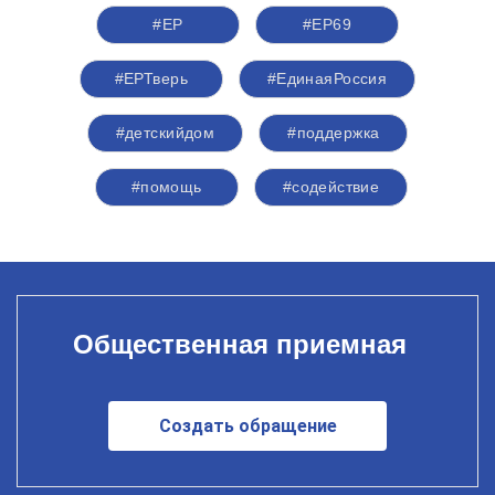
#ЕР
#ЕР69
#ЕРТверь
#ЕдинаяРоссия
#детскийдом
#поддержка
#помощь
#содействие
Общественная приемная
Создать обращение