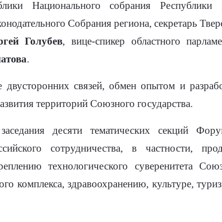
лики Национального собрания Республики Б
конодательного Собрания региона, секретарь Твер
ргей Голубев
, вице-спикер областного парла
атова
.
е двусторонних связей, обмен опытом и разраб
азвития территорий Союзного государства.
заседания десяти тематических секций Фору
ссийского сотрудничества, в частности, прод
реплению технологического суверенитета Союз
го комплекса, здравоохранению, культуре, тури