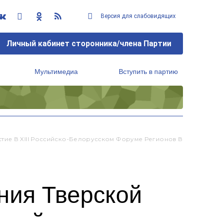
Версия для слабовидящих
Личный кабинет сторонника/члена Партии
Мультимедиа
Вступить в партию
Региональный исполнительный комитет
тие В XIII Российско-Белорусском Форуме Регионов В
ния Тверской