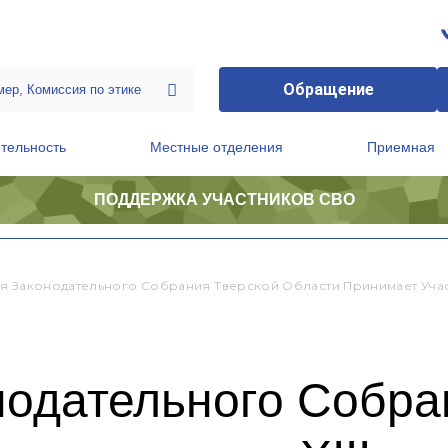
Обращение
тельность
Местные отделения
Приемная
ПОДДЕРЖКА УЧАСТНИКОВ СВО
ственной приемной Председателя Партии
Президиум регионального политического совета
я Законодательного Собрания Тверской Области Принимает Учас
нодательного Собра