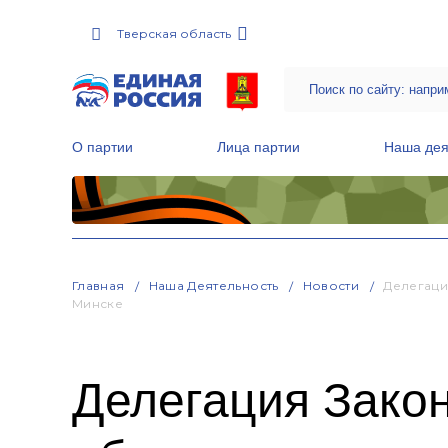
Тверская область
О партии
Лица партии
Наша дея
Местные общественные приемные Партии
Руководитель Региональной обще
Народная программа «Единой России»
Главная
Наша Деятельность
Новости
Делегаци
Минске
Делегация Зако