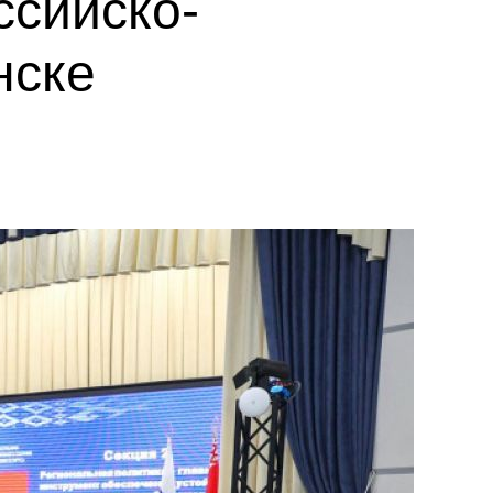
ссийско-
нске